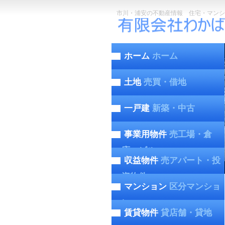
市川・浦安の不動産情報 住宅・マンシ
ホーム
ホーム
土地
売買・借地
一戸建
新築・中古
事業用物件
売工場・倉
庫・ビル
収益物件
売アパート・投
資物件
マンション
区分マンショ
ン
賃貸物件
貸店舗・貸地