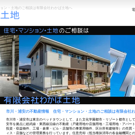
ョン・土地のご相談は有限会社わかば土地へ
市川・浦安の不動産情報 住宅・マンション・土地のご相談は有限会社
市川市・浦安市は東京のベッドタウンとして、また文化学園都市・リゾート都市とし
安市を拠点に総武線・東西線沿線の不動産（戸建用地や店舗用地・工場用地・アパー
投資・収益物件、工場・倉庫・ビル・店舗等の事業用物件、区分所有建物等）の売買
ィス・店舗などの管理業務を行っています。任意売却（抵当権抹消等の各金融機関と