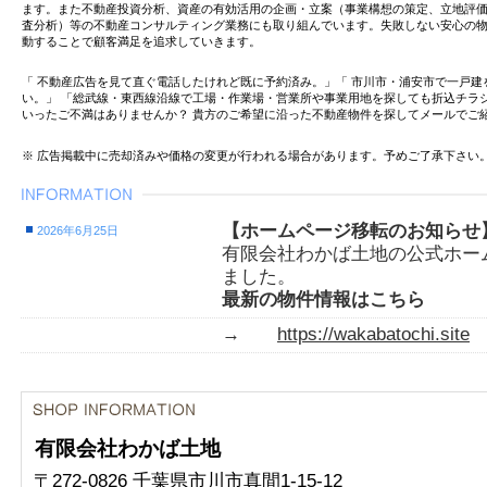
ます。また不動産投資分析、資産の有効活用の企画・立案（事業構想の策定、立地評
査分析）等の不動産コンサルティング業務にも取り組んでいます。失敗しない安心の
動することで顧客満足を追求していきます。
「 不動産広告を見て直ぐ電話したけれど既に予約済み。」「 市川市・浦安市で一戸
い。」 「総武線・東西線沿線で工場・作業場・営業所や事業用地を探しても折込チラ
いったご不満はありませんか？ 貴方のご希望に沿った不動産物件を探してメールでご
※ 広告掲載中に売却済みや価格の変更が行われる場合があります。予めご了承下さい
【ホームページ移転のお知らせ
2026年6月25日
有限会社わかば土地の公式ホー
ました。
最新の物件情報はこちら
→
https://wakabatochi.site
有限会社わかば土地
〒272-0826 千葉県市川市真間1-15-12