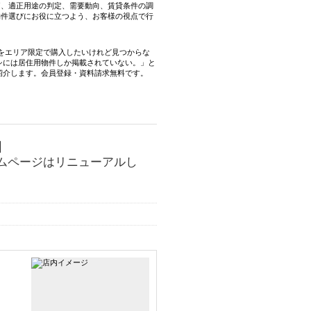
価、適正用途の判定、需要動向、賃貸条件の調
物件選びにお役に立つよう、お客様の視点で行
建をエリア限定で購入したいけれど見つからな
シには居住用物件しか掲載されていない。」と
紹介します。会員登録・資料請求無料です。
。
】
ムページはリニューアルし