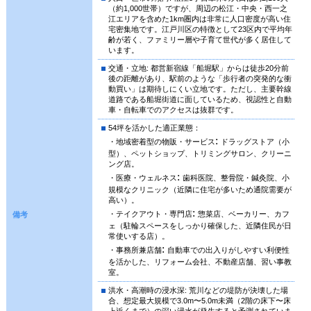
（約1,000世帯）ですが、周辺の松江・中央・西一之
江エリアを含めた1km圏内は非常に人口密度が高い住
宅密集地です。江戸川区の特徴として23区内で平均年
齢が若く、ファミリー層や子育て世代が多く居住して
います。
交通・立地: 都営新宿線「船堀駅」からは徒歩20分前
後の距離があり、駅前のような「歩行者の突発的な衝
動買い」は期待しにくい立地です。ただし、主要幹線
道路である船堀街道に面しているため、視認性と自動
車・自転車でのアクセスは抜群です。
54坪を活かした適正業態：
:
・地域密着型の物販・サービス
ドラッグストア（小
型）、ペットショップ、トリミングサロン、クリーニ
ング店。
:
・医療・ウェルネス
歯科医院、整骨院・鍼灸院、小
規模なクリニック（近隣に住宅が多いため通院需要が
高い）。
:
・テイクアウト・専門店
惣菜店、ベーカリー、カフ
備考
ェ（駐輪スペースをしっかり確保した、近隣住民が日
常使いする店）。
:
・事務所兼店舗
自動車での出入りがしやすい利便性
を活かした、リフォーム会社、不動産店舗、習い事教
室。
洪水・高潮時の浸水深: 荒川などの堤防が決壊した場
合、想定最大規模で3.0m〜5.0m未満（2階の床下〜床
上近くまで）の深い浸水が発生すると予測されていま