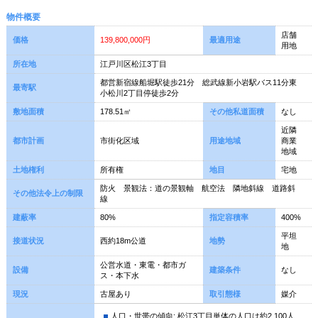
物件概要
店舗
価格
139,800,000円
最適用途
用地
所在地
江戸川区松江3丁目
都営新宿線船堀駅徒歩21分 総武線新小岩駅バス11分東
最寄駅
小松川2丁目停徒歩2分
敷地面積
178.51㎡
その他私道面積
なし
近隣
都市計画
市街化区域
用途地域
商業
地域
土地権利
所有権
地目
宅地
防火 景観法：道の景観軸 航空法 隣地斜線 道路斜
その他法令上の制限
線
建蔽率
80%
指定容積率
400%
平坦
接道状況
西約18m公道
地勢
地
公営水道・東電・都市ガ
設備
建築条件
なし
ス・本下水
現況
古屋あり
取引態様
媒介
人口・世帯の傾向: 松江3丁目単体の人口は約2,100人