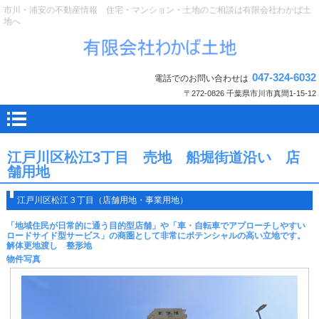
市川・浦安の不動産情報 住宅・マンション・土地のご相談は有限会社わかば土
地へ
047-324-6032
電話でのお問い合わせは
〒272-0826 千葉県市川市真間1-15-12
江戸川区松江3丁目 売地 船堀街道沿い 店
舗用地
江戸川区松江３丁目（店舗用地・事業用地）
「地域住民が日常的に通う目的型店舗」や「車・自転車でアプローチしやすい
ロードサイド型サービス」の商圏として非常にポテンシャルの高い立地です。
解体更地渡し 整形地
物件写真